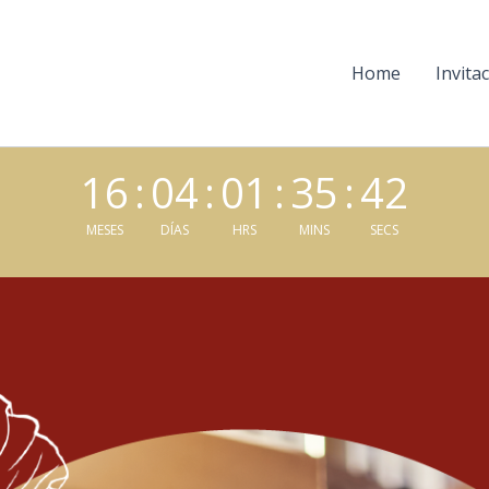
Home
Invita
16
:
04
:
01
:
35
:
41
MESES
DÍAS
HRS
MINS
SECS